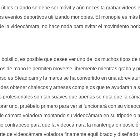
e útiles cuando se debe ser móvil y aún necesita grabar videos
ros eventos deportivos utilizando monopies. El monopié es más l
de la videocámara, no hace nada para evitar el movimiento horiz
u bolsillo, es posible que desee ver uno de los muchos tipos d
s ​​de mano le permiten moverse libremente mientras graba y pr
o es Steadicam y la marca se ha convertido en una abreviatura
edes obtener chalecos y arneses complejos que te ayudarán a s
s profesionales son tan suaves que apenas se nota que la cáma
rar uno, pruébelo primero para ver si funcionará con su video
de cámara voladora montando su videocámara en su trípode o m
o contrapeso para que la videocámara la mantenga en posición v
rte de videocámara voladora finamente equilibrado y diseñado 