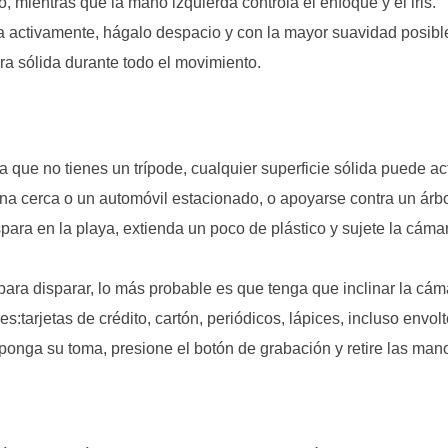
mientras que la mano izquierda controla el enfoque y el iris.
a activamente, hágalo despacio y con la mayor suavidad posibl
a sólida durante todo el movimiento.
la que no tienes un trípode, cualquier superficie sólida puede
na cerca o un automóvil estacionado, o apoyarse contra un árbo
dispara en la playa, extienda un poco de plástico y sujete la cám
para disparar, lo más probable es que tenga que inclinar la cá
les:tarjetas de crédito, cartón, periódicos, lápices, incluso en
ponga su toma, presione el botón de grabación y retire las man