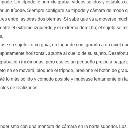
ípode. Un trípode le permite grabar videos sólidos y estables 
r un trípode. Siempre configure su trípode y cámara de modo qu
res entre las otras dos piernas. Si sabe que va a moverse mucho
entre el extremo izquierdo y el extremo derecho; el sujeto se 
s.
, use su sujeto como guía, en lugar de configurarlo a un nivel q
letamente horizontal, apunte al cuello de su sujeto. Desafort
grabación incómodas, pero ese es un pequeño precio a pagar p
jeto no se moverá, bloquee el trípode, presione el botón de gra
té lo más sólido y cómodo posible y muévase lentamente en la 
tes de realizarlos.
derismo con una montura de cámara en la parte superior. Los